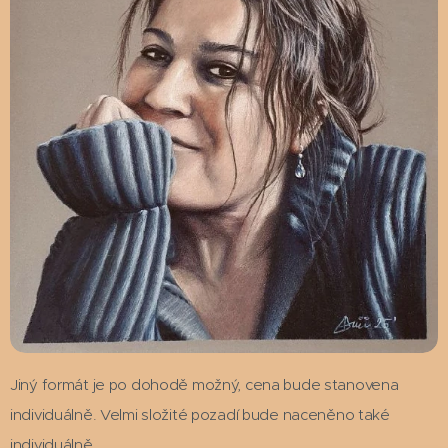
Jiný formát je po dohodě možný, cena bude stanovena
individuálně. Velmi složité pozadí bude naceněno také
individuálně.